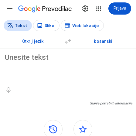
Prevodilac
Prijava
Tekst
Slike
Web lokacije
Vrste prijevoda
Prijevod teksta
Otkrij jezik
bosanski
Izvorni tekst
Rezultati prijevoda
Slanje povratnih informacija
Bočne ploče