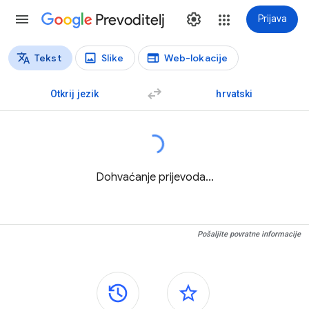
Prevoditelj
Prijava
Tekst
Slike
Web-lokacije
Vrste prijevoda
Prijevod teksta
Otkrij jezik
hrvatski
Dohvaćanje prijevoda...
Pošaljite povratne informacije
Bočne ploče