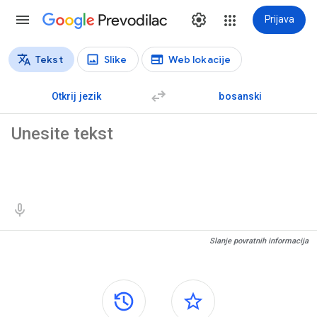
Prevodilac
Prijava
Tekst
Slike
Web lokacije
Vrste prijevoda
Prijevod teksta
Otkrij jezik
bosanski
Izvorni tekst
Rezultati prijevoda
Slanje povratnih informacija
Bočne ploče